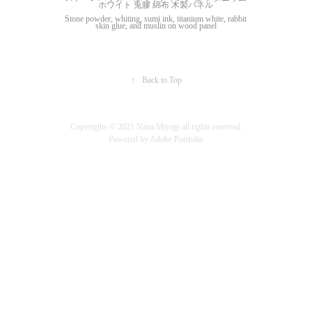
ホワイト 兎膠 綿布 木製パネル
Stone powder, whiting, sumi ink, titanium white, rabbit
skin glue, and muslin on wood panel
↑
Back to Top
Copyrigths ©︎ 2021 Nana Miyagi all rights reserved.
Powered by
Adobe Portfolio